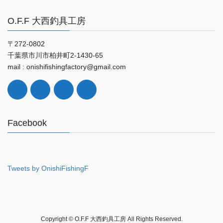
O.F.F 大西釣具工房
〒272-0802
千葉県市川市柏井町2-1430-65
mail : onishifishingfactory@gmail.com
Facebook
Tweets by OnishiFishingF
Copyright © O.F.F 大西釣具工房 All Rights Reserved.