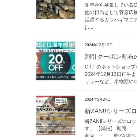
昨年から募集しているO
他の担当として菅原広
活躍するカワハギマニア
[…...
2024年12月12日
割引クーポン配布
O.F.Fのネットショ
2024年12月13日
リューなど、小物類やロッ
2024年5月24日
斬ZAN!!シリー
斬ZAN!!シリーズの
す。 【詳細】 期間 ： 
商品 ： 斬ZAN!!シ