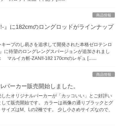
商品情報
!!-』に182cmのロングロッドがラインナップ
ンキープのし易さを追求して開発された本格ゼロテンロ
!!』に待望のロングレングスバージョンが追加されまし
ルイカ斬-ZAN!!-182 170cmのレギュ […...
商品情報
リジナルパーカー販売開始しました。
売したオリジナルパーカーが「カッコいい」とご好評い
として販売開始です。 カラーは画像の通りブラックとグ
サイズはM、Lの2種です。 少し小さめサイズなので、