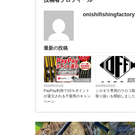
onishifishingfactory
最新の投稿
SALE情報
商
2026年8月4日
2026年8月4日
PayPay利用で10％ポイント
シロギス専用のウロコ
が還元される千葉県のキャン
取り扱いを開始しまし
ペーン