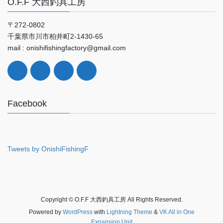
O.F.F 大西釣具工房
〒272-0802
千葉県市川市柏井町2-1430-65
mail : onishifishingfactory@gmail.com
Facebook
Tweets by OnishiFishingF
Copyright © O.F.F 大西釣具工房 All Rights Reserved.
Powered by
WordPress
with
Lightning Theme
&
VK All in One
Expansion Unit