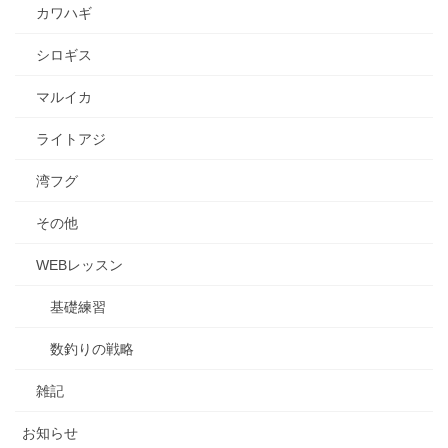
カワハギ
シロギス
マルイカ
ライトアジ
湾フグ
その他
WEBレッスン
基礎練習
数釣りの戦略
雑記
お知らせ