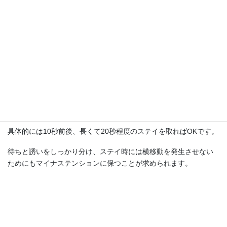
また、アタリが無いからといって延々と放置すれば、やはりアタ
る確率は時間経過とともにどんどん下がっていきます。
渋い状況では魚が餌を発見してから喰うまでに時間が掛かるので
ステイ時間はしっかり取る必要があります。
とはいえ、魚が居ない場所でいくら待っても時間の無駄。
具体的には10秒前後、長くて20秒程度のステイを取ればOKです。
待ちと誘いをしっかり分け、ステイ時には横移動を発生させない
ためにもマイナステンションに保つことが求められます。