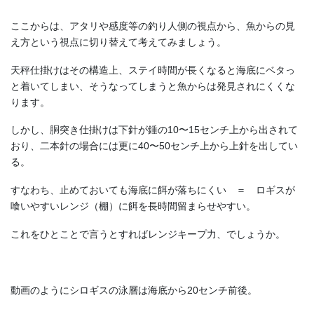
ここからは、アタリや感度等の釣り人側の視点から、魚からの見
え方という視点に切り替えて考えてみましょう。
天秤仕掛けはその構造上、ステイ時間が長くなると海底にベタっ
と着いてしまい、そうなってしまうと魚からは発見されにくくな
ります。
しかし、胴突き仕掛けは下針が錘の10〜15センチ上から出されて
おり、二本針の場合には更に40〜50センチ上から上針を出してい
る。
すなわち、止めておいても海底に餌が落ちにくい ＝ ロギスが
喰いやすいレンジ（棚）に餌を長時間留まらせやすい。
これをひとことで言うとすればレンジキープ力、でしょうか。
動画のようにシロギスの泳層は海底から20センチ前後。