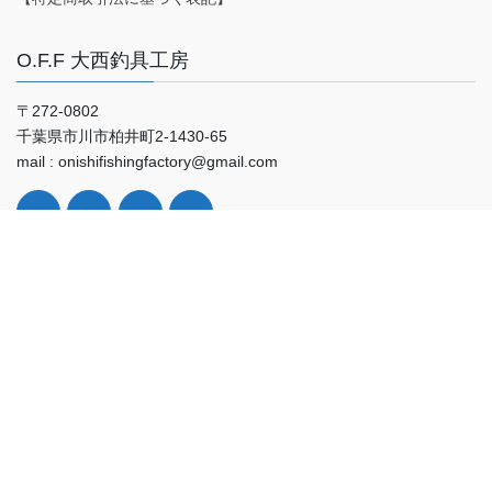
O.F.F 大西釣具工房
〒272-0802
千葉県市川市柏井町2-1430-65
mail : onishifishingfactory@gmail.com
Facebook
Tweets by OnishiFishingF